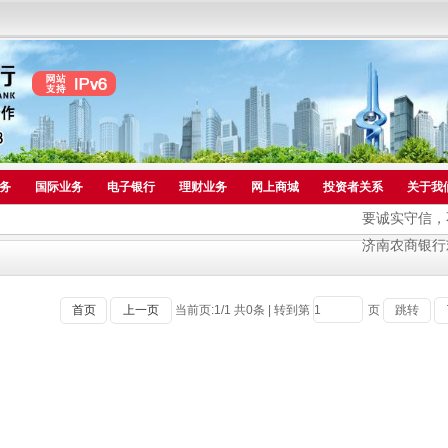
务
国际业务
电子银行
理财业务
网上商城
投资者关系
关于我
要诚实守信，不
济南农商银行欢迎
首页
上一页
当前页:
1
/
1
共
0
条
|
转到第
页