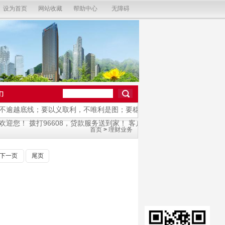
设为首页
网站收藏
帮助中心
无障碍
们
逾越底线；要以义取利，不唯利是图；要稳健审慎，不急功近利；要守正
您！ 拨打96608，贷款服务送到家！ 客户服务或投诉电话96668！
首页
>
理财业务
下一页
尾页