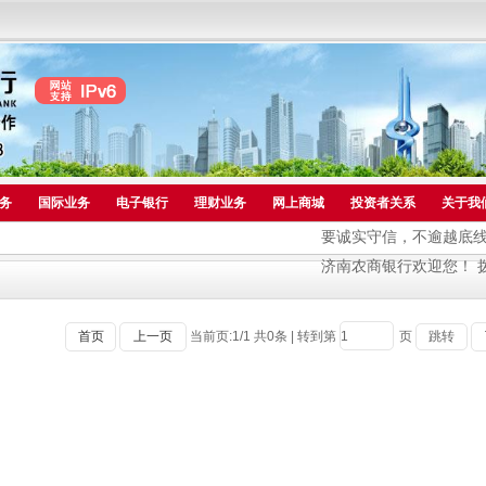
务
国际业务
电子银行
理财业务
网上商城
投资者关系
关于我
要诚实守信，不逾越底线；
济南农商银行欢迎您！ 拨打9
首页
上一页
当前页:
1
/
1
共
0
条
|
转到第
页