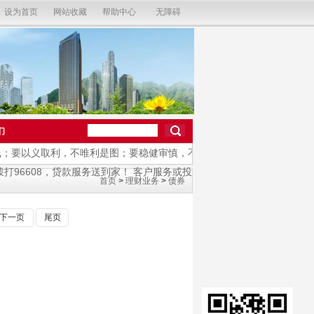
设为首页
网站收藏
帮助中心
无障碍
们
要以义取利，不唯利是图；要稳健审慎，不急功近利；要守正创新，不脱
6608，贷款服务送到家！ 客户服务或投诉电话96668！
首页
>
理财业务
>
债券
下一页
尾页