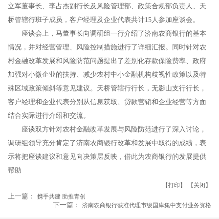
立军董事长、李占杰副行长及风险管理部、政策合规部负责人、天
桥管辖行班子成员，客户经理及企业代表共计15人参加座谈会。
座谈会上，马董事长向调研组一行介绍了济南农商银行的基本
情况，并对经营管理、风险控制措施进行了详细汇报。同时针对农
村金融改革发展和风险防范问题提出了差别化存款保险费率、政府
加强对小微企业的扶持、减少农村中小金融机构歧视性政策以及特
殊区域政策倾斜等意见建议。天桥管辖行行长，无影山支行行长，
客户经理和企业代表分别从信息获取、贷款营销和企业经营等方面
结合实际进行介绍和交流。
座谈双方针对农村金融改革发展与风险防范进行了深入讨论，
调研组领导充分肯定了济南农商银行改革和发展中取得的成绩，表
示将把座谈建议和意见向决策层反映，借此为农商银行的发展提供
帮助
【打印】
【关闭】
上一篇：
携手共建 助推青创
下一篇：
济南农商银行获准代理市级国库集中支付业务资格