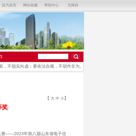
设为首页
网站收藏
帮助中心
无障碍
们
脱实向虚；要依法合规，不胡作非为。
【
】
大
中
小
等奖
赛——202
3
年第
八
届山东省电子信