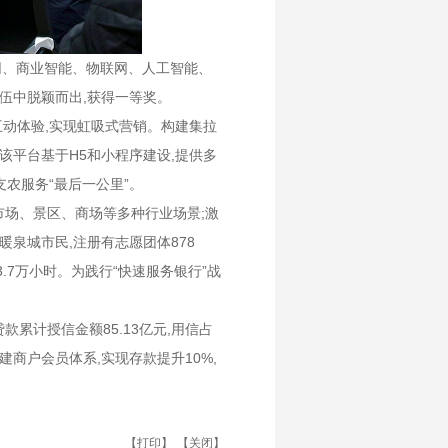
网、商业智能、物联网、人工智能、
伍中脱颖而出,获得一等奖。
互动体验,实现虹吸式营销。构建集拉
该
平台基于H5和小程序建设,提供多
支农服务“最后一公里”。
市场、景区、商场等多种行业场景;
激
暖泉城市民,注册
有
志愿团体878
3.7万小时。
为践行“快速服务银行”战
贷款累计授信金额85.13亿元,用信占
建商户会员体系,
实现存款
提升10%
,
【打印】
【关闭】