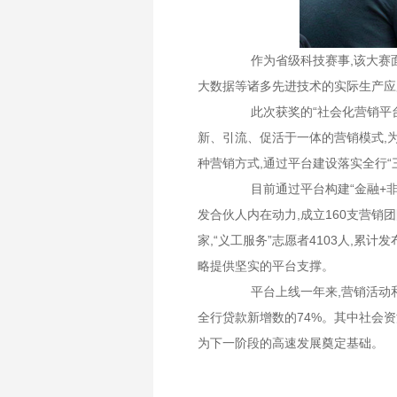
作为省级科技赛事,该大赛
大数据等诸多先进技术的实际生产应
此次获奖的“
社会化营销平
新、引流、促活于一体的营销模式,
种营销方式
,
通过平台建设
落实全行“
目前通过平台
构建“金融+
发合伙人内在动力,成立160支营销团
家,
“
义工服务
”
志愿者4103人,累计
略提供坚实的平台支撑。
平台
上线一年来,营销活动
全行贷款新增数的74%。其中
社会资
为下一阶段的高速发展奠定基础。