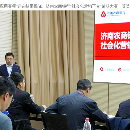
应用
赛项
”评选结果揭晓。
济南农商银行“
社会化营销平台
”荣获大赛一等