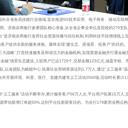
面向全省各高技能行业领域,旨在推进5G技术应用、电子商务、移动互联
用。济南农商银行参赛团队精心准备,从全省企事业单位及院校的2
79
支队
台
”是济南农商银行发挥社会资源传播与信任机制,利用科技手段增强线上
为客户提供全新的服务体验。最终实现”建生态、搭场景、拓客户”的目的。
三大战略”,打造快速服务及和谐活力的金融机构,实现普惠金融并打通金融
非金融”场景生态建设,入驻商户已达1729个,交易金额123亿元
,涵盖学校、
队,
以各团队为
赋能
中心
,
拓展社会营销资源
达到1.7万人
;
通过
“
义工服务
”
温
发布并开展环境、科普、医疗、党建共建等义工活动2550
场
,活动时长累计1
和
“
义工服务
”
活动
不断举办,累计服务客户56万人次,平台
用户
拓展
15
万人
,
源带动新增
订单
超50%
,
达到
平台拉新获客
目的
。为全行1
79
家营业网点构