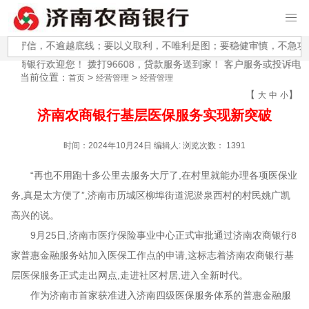
实守信，不逾越底线；要以义取利，不唯利是图；要稳健审慎，不急功近
农商银行欢迎您！ 拨打96608，贷款服务送到家！ 客户服务或投诉电话96
当前位置：
>
>
首页
经营管理
经营管理
【
】
大
中
小
济南农商银行基层医保服务实现新突破
时间：2024年10月24日 编辑人: 浏览次数：
1391
“再也不用跑十多公里去服务大厅了,在村里就能办理各项医保业
务,真是太方便了”,济南市历城区柳埠街道泥淤泉西村的村民姚广凯
高兴的说。
9月25日,济南市医疗保险事业中心正式审批通过济南农商银行8
家普惠金融服务站加入医保工作点的申请,这标志着济南农商银行基
层医保服务正式走出网点,走进社区村居,进入全新时代
。
作为济南市首家获准进入济南四级医保服务体系的普惠金融服