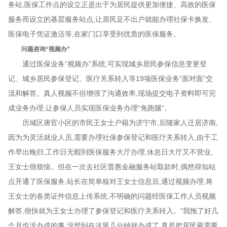
务站,医保工作点的设立正是出于为居民提供更加便捷、高效的医保
服务而设立的基层服务站点
,让居民足不出户就能办理社保卡换发、
医保电子凭证激活等
,在家门口享受到优质的医保服务。
问题咨询“视频办”
通过医保业务“视频办”系统,可实现城乡居民参保信息变更登
记、城乡居民参保登记、医疗关系转入等19项医保业务“面对面”交
流和解答。真人视频不但增强了沟通效率,现场提交电子资料即可完
成业务办理,让参保人员实现医保业务办理“免跑腿”。
历城区唐官小区的市民王女士户籍为济宁市,后随家人迁居济南,
因为为灵活就业人员,需要办理社保参保登记和医疗关系转入,由于工
作早出晚归,工作日无暇到医保服务大厅办理,休息日大厅又不营业,
王女士很烦恼。但在一次去社区普惠金融服务站取款时,偶然得知站
点开通了医保服务,站长在简单核对王女士信息后,通过视频办理,将
王女士的各类证件信息上传系统,不明确的问题经医保工作人员视频
解答,很快就为王女士办理了参保登记和医疗关系转入。“我拖了好几
个月也没办成的事,没想到在这里几分钟就办成了,真是把居民最需要