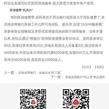
时还会直接到社区医院现场服务,最大限度方便老年客户使用。
医保缴费“机具办”
每到医保缴费季,居民再也不用去银行或医保大厅排队缴费了,来
济南农商银行医保工作点即可免排队、速办理,实现
“15分钟服务圈”,
使参保群众能够就近享受优质便捷高效的医疗保障服务。业务开通
以来,各站点通过“视频办”咨询医保缴费业务50余次、居民医保登记
30次,医保结算单查询15次,异地长期居住人员备案5次,激活医保卡
4500余张,年初以来办理医保代缴8200余笔,金额344万元,开展医保
宣传活动200余场,惠及群众23000余人。
【打印】
【关闭】
上一篇：
济南农商银行：金融活水润“三夏”
下一篇：
济南农商银行“码上贷”助企惠民