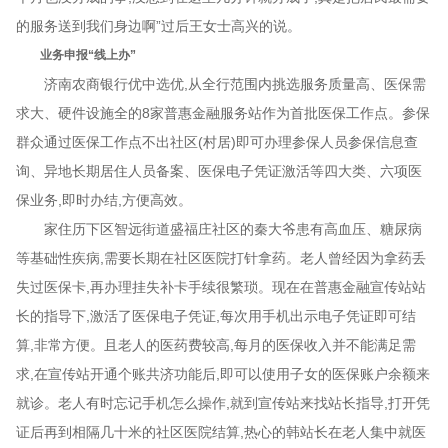
的服务送到我们身边啊”过后王女士高兴的说。
业务申报“线上办”
济南农商银行优中选优,从全行范围内挑选服务质量高、医保需
求大、硬件设施全的8家普惠金融服务站作为首批医保工作点。参保
群众通过医保工作点不出社区(村居)即可办理参保人员参保信息查
询、异地长期居住人员备案、医保电子凭证激活等四大类、六项医
保业务,即时办结,方便高效。
家住历下区智远街道盛福庄社区的秦大爷患有高血压、糖尿病
等基础性疾病,需要长期在社区医院打针拿药。老人曾经因为拿药丢
失过医保卡,再办理挂失补卡手续很繁琐。现在在普惠金融宣传站站
长的指导下,激活了医保电子凭证,每次用手机出示电子凭证即可结
算,非常方便。且老人的医药费较高,每月的医保收入并不能满足需
求,在宣传站开通个账共济功能后,即可以使用子女的医保账户余额来
就诊。老人有时忘记手机怎么操作,就到宣传站来找站长指导,打开凭
证后再到相隔几十米的社区医院结算,热心的韩站长在老人集中就医